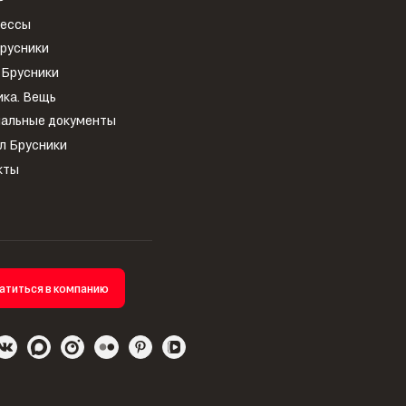
рессы
Брусники
 Брусники
ика. Вещь
альные документы
л Брусники
кты
атиться в компанию