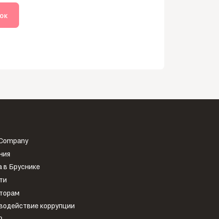
нок
 Company
ния
 в Бруснике
ти
торам
водействие коррупции
Р