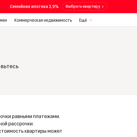
Семейная ипотека 3,9%
Выбрать квартиру
мен
Коммерческая недвижимость
Ещё
овьтесь
рочки равными платежами.
ной рассрочки.
 стоимость квартиры может