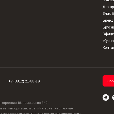
Для п
Знак 
Бренд
Брусн
Офици
Журна
Конта
+7 (3812) 21-88-19
Обр
ля, строение 18, помещение 340
вает информацию в сети Интернет на странице
, аккредитованного ЦБ РФ на раскрытие информации.