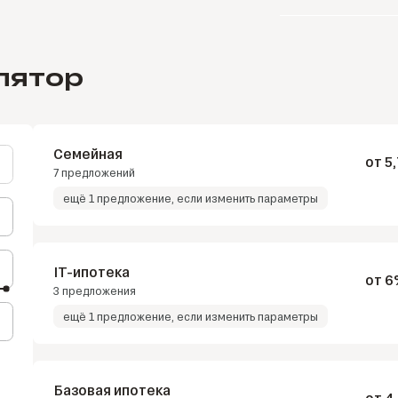
лятор
Семейная
от 5
7 предложений
ещё 1 предложение, если изменить параметры
5,7%
Абсолют Банк
весь срок
IT-ипотека
от 
3 предложения
ещё 1 предложение, если изменить параметры
5,9%
Газпромбанк
весь срок
6%
6%
Сбер
весь срок
АТБ
весь срок
Базовая ипотека
от 4