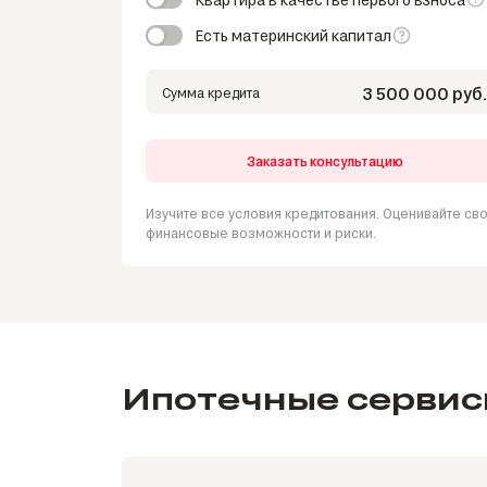
Есть материнский капитал
Примерная стоимость квартиры, руб
50%
Сумма материнского капитала, руб.
3 500 000 руб.
Сумма кредита
Задолженность по ипотеке, руб.
Заказать консультацию
Нужны средства на ремонт, руб.
Изучите все условия кредитования. Оценивайте св
финансовые возможности и риски.
Ипотечные серви