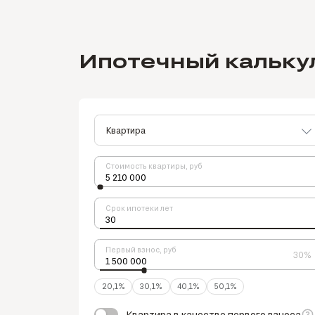
Ипотечный кальку
Стоимость квартиры, руб
Срок ипотеки лет
Первый взнос, руб
30%
20,1%
30,1%
40,1%
50,1%
Квартира в качестве первого взноса