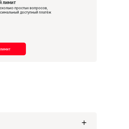
й лимит
52 719 руб/мес
сколько простых вопросов,
симальный доступный платёж
52 747 руб/мес
54 722 руб/мес
 лимит
55 008 руб/мес
58 485 руб/мес
63 391 руб/мес