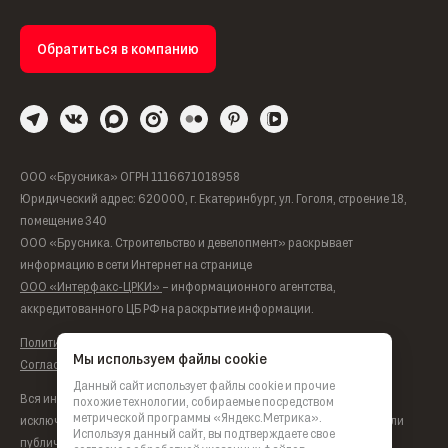
Обратиться в компанию
ООО «Брусника» ОГРН 1116671018958
Юридический адрес: 620000, г. Екатеринбург, ул. Гоголя, строение 18,
помещение 340
ООО «Брусника. Строительство и девелопмент» раскрывает
информацию в сети Интернет на странице
ООО «Интерфакс-ЦРКИ»
– информационного агентства,
аккредитованного ЦБ РФ на раскрытие информации.
Политика обработки персональных данных
Мы используем файлы cookie
Согласие на обработку персональных данных
Данный сайт использует файлы cookie и прочие
Вся информация, представленная на данном сайте, носит
похожие технологии, собираемые посредством
метрической программы «Яндекс.Метрика».
исключительно информационный характер, не является офертой или
Используя данный сайт, вы подтверждаете свое
публичной офертой согласно ст. 435, п. 2 ст. 437 ГК РФ.