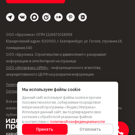
ООО «Брусника» ОГРН 1116671018958
Юридический адрес: 620000, г. Екатеринбург, ул. Гоголя, строение 18,
помещение 340
ООО «Брусника. Строительство и девелопмент» раскрывает
информацию в сети Интернет на странице
ООО «Интерфакс-ЦРКИ»
– информационного агентства,
аккредитованного ЦБ РФ на раскрытие информации.
Политика обработки персональных данных
Мы используем файлы cookie
Согласие на обработку персональных данных
Данный сайт использует файлы cookie и прочие
Вся информация, представленная на данном сайте, носит
похожие технологии, собираемые посредством
метрической программы «Яндекс.Метрика».
исключительно информационный характер, не является офертой или
Используя данный сайт, вы подтверждаете свое
публичной офертой согласно ст. 435, п. 2 ст. 437 ГК РФ.
согласие с обработкой указанных файлов
в соответствии с
политикой конфиденциальности
.
Принять
Отклонить
разработка сайта