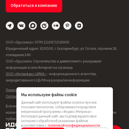
Обратиться в компанию
ООО «Брусника» ОГРН 1116671018958
Юридический адрес: 620000, г. Екатеринбург, ул. Гоголя, строение 18,
помещение 340
ООО «Брусника. Строительство и девелопмент» раскрывает
информацию в сети Интернет на странице
ООО «Интерфакс-ЦРКИ»
– информационного агентства,
аккредитованного ЦБ РФ на раскрытие информации.
Политика обработки персональных данных
Мы используем файлы cookie
Согласие на обработку персональных данных
Данный сайт использует файлы cookie и прочие
Вся информация, представленная на данном сайте, носит
похожие технологии, собираемые посредством
метрической программы «Яндекс.Метрика».
исключительно информационный характер, не является офертой или
Используя данный сайт, вы подтверждаете свое
публичной офертой согласно ст. 435, п. 2 ст. 437 ГК РФ.
согласие с обработкой указанных файлов
в соответствии с
политикой конфиденциальности
.