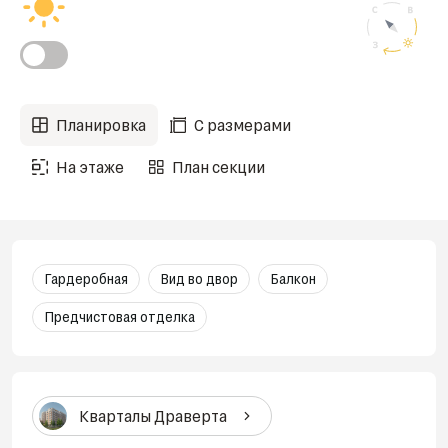
Планировка
С размерами
На этаже
План секции
Гардеробная
Вид во двор
Балкон
Предчистовая отделка
Кварталы Драверта