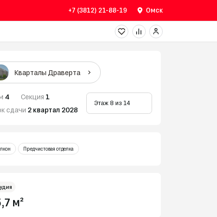
+7 (3812) 21-88-19
Омск
Кварталы Драверта
м
4
Секция
1
Этаж 8 из 14
ок сдачи
2 квартал 2028
лкон
Предчистовая отделка
удия
,7 м²