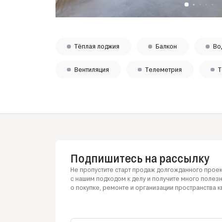
Тёплая лоджия
Балкон
Во
Вентиляция
Телеметрия
Т
Подпишитесь на рассылку
Не пропустите старт продаж долгожданного проек
с нашим
подходом
к делу
и получите
много полез
о покупке
, ремонте
и организации
пространства к