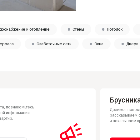
доснабжение и отопление
Стены
Потолок
ерраса
Слаботочные сети
Окна
Двери
Брусника
та, познакомьтесь
Делимся новост
ной информации
рассказываем о
вартир.
и показываем к