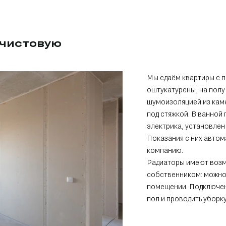
 чистовую
Мы сдаём квартиры с 
оштукатурены, на полу
шумоизоляцией из кам
под стяжкой. В ванной
электрика, установлен
Показания с них авто
компанию.
Радиаторы имеют возм
собственником: можно
помещении. Подключен
пол и проводить уборк