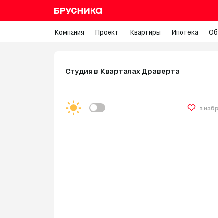
Компания
Проект
Квартиры
Ипотека
Об
Студия в Кварталах Драверта
в изб