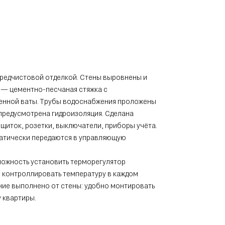
предчистовой отделкой. Стены выровнены и
 — цементно-песчаная стяжка с
енной ваты. Трубы водоснабжения проложены
 предусмотрена гидроизоляция. Сделана
 щиток, розетки, выключатели, приборы учёта.
матически передаются в управляющую
ожность установить терморегулятор
 контроллировать температуру в каждом
ие выполнено от стены: удобно монтировать
у квартиры.