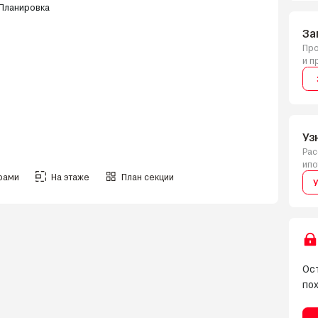
За
Про
и п
Уз
Рас
ипо
рами
На этаже
План секции
У
Ост
по