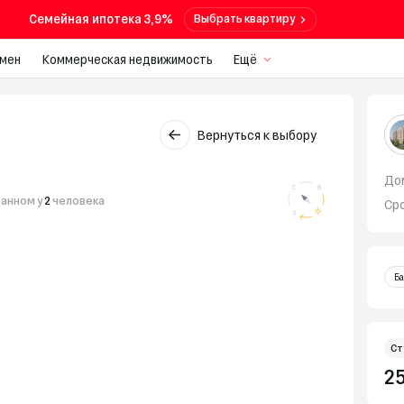
Семейная ипотека 3,9%
Выбрать квартиру
мен
Коммерческая недвижимость
Ещё
Вернуться к выбору
До
ранном у
2
человека
Ср
Ба
Ст
25