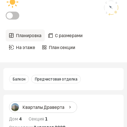
Планировка
С размерами
На этаже
План секции
Балкон
Предчистовая отделка
Кварталы Драверта
Дом
4
Секция
1